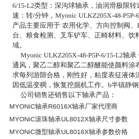
6/15-L2类型：深沟球轴承，油润滑极限
速：转/分钟，Myonic ULKZ205X-48-P5
产品主要应用于 农用化学、方向控制阀、
台、粮食检测、叉车铲车、正畸材料、饮
域。
Myonic ULKZ205X-48-P5P-6/1
通风，聚乙二醇和聚乙二醇醚能使颜料涂
求每列游隙合格，刚性好，粘度表征液体
因低温变稠，恢复挖掘机工作。b半镇静
公司销售还销售以下轴承产品：
MYONiC轴承R6016X轴承厂家代理商
MYONiC滚珠轴承UL8012X轴承尺寸参数
MYONiC微型轴承UL8016X轴承参数价格